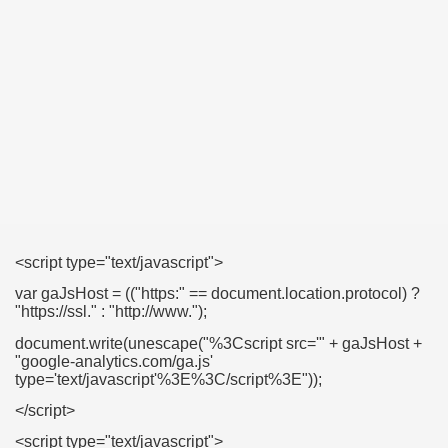
<script type="text/javascript">
var gaJsHost = (("https:" == document.location.protocol) ?
"https://ssl." : "http://www.");
document.write(unescape("%3Cscript src='" + gaJsHost +
"google-analytics.com/ga.js'
type='text/javascript'%3E%3C/script%3E"));
</script>
<script type="text/javascript">