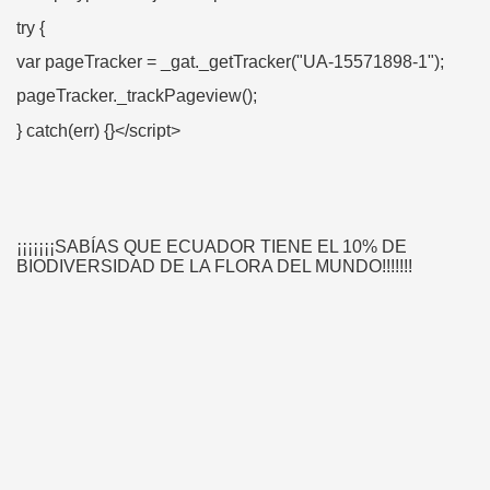
try {
var pageTracker = _gat._getTracker("UA-15571898-1");
pageTracker._trackPageview();
} catch(err) {}</script>
¡¡¡¡¡¡¡SABÍAS QUE ECUADOR TIENE EL 10% DE
BIODIVERSIDAD DE LA FLORA DEL MUNDO!!!!!!!