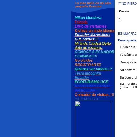
Lo mas bello en un pais
"""NO PIER
pequeño Ecuador
Puesto
Milton Mendoza
1.
Friends
Libro de visitantes
Kichwa un lindo Idioma
ES MUY FACI
Ecuador Maravilloso
Que opinas??
Deseo partic
Mi linda Ciudad Quito
Título de s
dale un vistaso..
CONOCE A ECUADOR
Tú página 
CONMIGO!!!!
No olvides
Descripción
REGISTRARTE
Quieres ver videos..!!
Sú nombre
Terra incognita
Ecuador
Sú correo el
ECOTURISMO UCE
Banner de p
Universidad Central
(tamaño: 88 
del Ecuador
Contador de visitas..!!!
Milton Mendoza