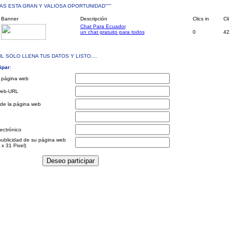
DAS ESTA GRAN Y VALIOSA OPORTUNIDAD"""
Banner
Descripción
Clics in
Cl
Chat Para Ecuador
un chat gratuito para todos
0
4
L SOLO LLENA TUS DATOS Y LISTO....
ipar
:
u página web
web-URL
 de la página web
ectrónico
ublicidad de su página web
x 31 Pixel)