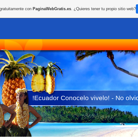
 gratuitamente con
PaginaWebGratis.es
. ¿Quieres tener tu propio sitio web?
!Ecuador Conocelo vivelo! - No o