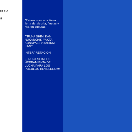
ics out
29
"Estamos en una tierra
llena de alegría, fiestas y
rica en culturas.
""RUNA SHIMI KAN
ÑUKANCHIK YAKTA
KUNAPA SHAYARIKMI
KAN""
INTERPRETACIÓN
¡¡¡¡RUNA SHIMI ES
HERRAMIENTA DE
LUCHA PARA LOS
PUEBLOS REVELDES!!!!