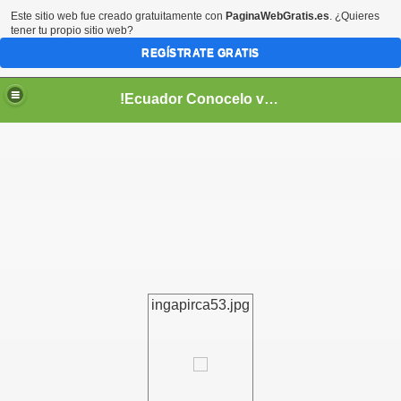
Este sitio web fue creado gratuitamente con
PaginaWebGratis.es
. ¿Quieres
tener tu propio sitio web?
REGÍSTRATE GRATIS
!Ecuador Conocelo vivelo!
??
ingapirca53.jpg
aso..
!!