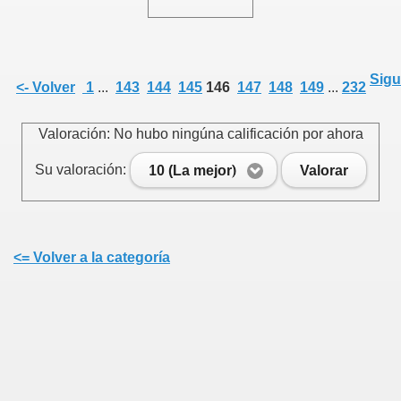
Sigu
<- Volver
1
...
143
144
145
146
147
148
149
...
232
Valoración: No hubo ningúna calificación por ahora
Su valoración:
10 (La mejor)
Valorar
<= Volver a la categoría