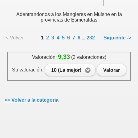
Adentrandonos a los Mangleres en Muisne en la
provincias de Esmeraldas
<-Volver
1
2
3
4
5
6
7
8
...
232
Siguiente ->
9,33
Valoración:
(2 valoraciones)
Su valoración:
10 (La mejor)
Valorar
<= Volver a la categoría