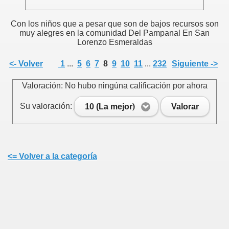
Con los niños que a pesar que son de bajos recursos son
muy alegres en la comunidad Del Pampanal En San
Lorenzo Esmeraldas
<- Volver
1
...
5
6
7
8
9
10
11
...
232
Siguiente ->
Valoración: No hubo ningúna calificación por ahora
Su valoración:
10 (La mejor)
Valorar
<= Volver a la categoría