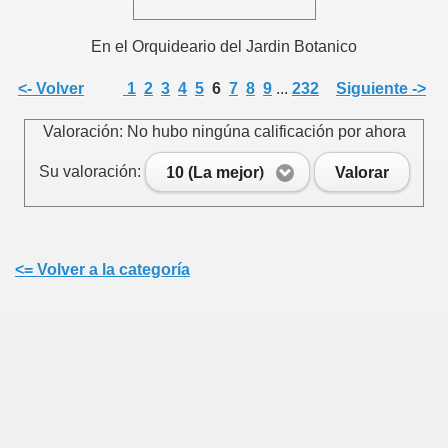
En el Orquideario del Jardin Botanico
<- Volver
1
2
3
4
5
6
7
8
9
...
232
Siguiente ->
Valoración: No hubo ningúna calificación por ahora
Su valoración:
10 (La mejor)
Valorar
<= Volver a la categoría