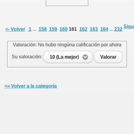
Sigu
<- Volver
1
...
158
159
160
161
162
163
164
...
232
Valoración: No hubo ningúna calificación por ahora
Su valoración:
10 (La mejor)
Valorar
<= Volver a la categoría