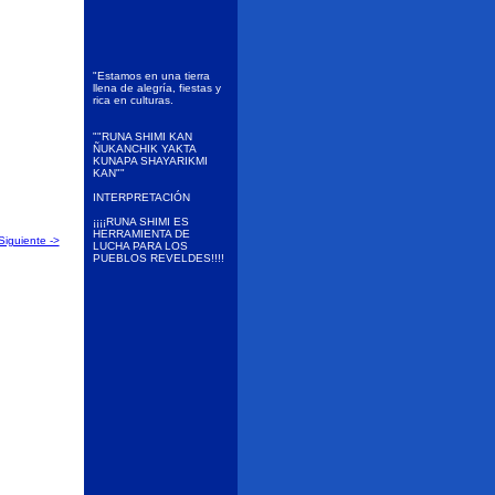
"Estamos en una tierra
llena de alegría, fiestas y
rica en culturas.
""RUNA SHIMI KAN
ÑUKANCHIK YAKTA
KUNAPA SHAYARIKMI
KAN""
INTERPRETACIÓN
¡¡¡¡RUNA SHIMI ES
HERRAMIENTA DE
Siguiente ->
LUCHA PARA LOS
PUEBLOS REVELDES!!!!