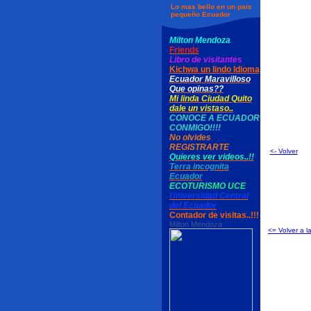
Lo mas bello en un pais
pequeño Ecuador
Milton Mendoza
Friends
Libro de visitantes
Kichwa un lindo Idioma
Ecuador Maravilloso
Que opinas??
Mi linda Ciudad Quito
dale un vistaso..
CONOCE A ECUADOR
CONMIGO!!!!
No olvides
REGISTRARTE
<- Volver
Quieres ver videos..!!
Terra incognita
Ecuador
ECOTURISMO UCE
Universidad Central
del Ecuador
Contador de visitas..!!!
Milton Mendoza
<= Volver a l