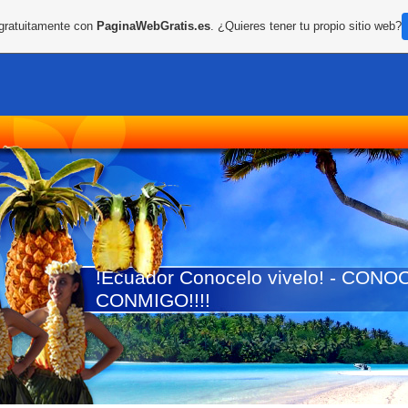
 gratuitamente con
PaginaWebGratis.es
. ¿Quieres tener tu propio sitio web?
!Ecuador Conocelo vivelo! - CO
CONMIGO!!!!