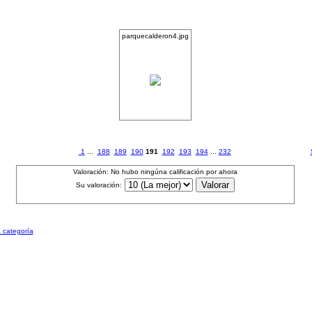
parquecalderon4.jpg
1
...
188
189
190
191
192
193
194
...
232
Valoración: No hubo ningúna calificación por ahora
Su valoración:
a categoría