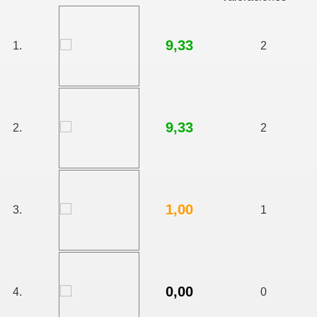
9,33
1.
2
talo
9,33
2.
2
1,00
3.
1
0,00
4.
0