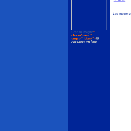
Las imagenes 
Crea tu insignia
"
class="menu"
target="_blank">
Mi
Facebook visítalo