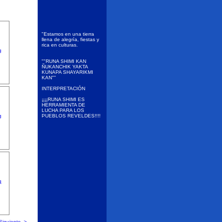
"Estamos en una tierra
llena de alegría, fiestas y
rica en culturas.
""RUNA SHIMI KAN
ÑUKANCHIK YAKTA
KUNAPA SHAYARIKMI
KAN""
INTERPRETACIÓN
¡¡¡¡RUNA SHIMI ES
HERRAMIENTA DE
LUCHA PARA LOS
PUEBLOS REVELDES!!!!
Siguiente ->