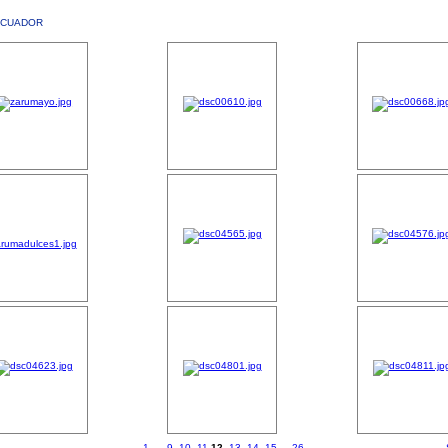
ECUADOR
1
...
9
10
11
12
13
14
15
...
26