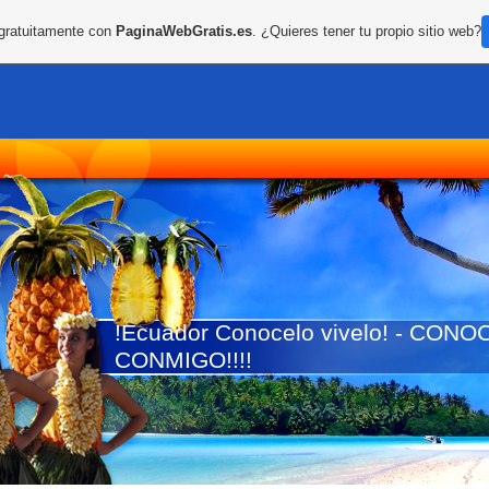
 gratuitamente con
PaginaWebGratis.es
. ¿Quieres tener tu propio sitio web?
!Ecuador Conocelo vivelo! - CO
CONMIGO!!!!