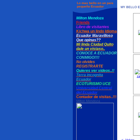
Lo mas bello en un pais
pequeño Ecuador
MY BELLO 
Milton Mendoza
Friends
Libro de visitantes
Kichwa un lindo Idioma
Ecuador Maravilloso
Que opinas??
Mi linda Ciudad Quito
dale un vistaso..
CONOCE A ECUADOR
CONMIGO!!!!
No olvides
REGISTRARTE
Quieres ver videos..!!
Terra incognita
Ecuador
ECOTURISMO UCE
Universidad Central
del Ecuador
Contador de visitas..!!!
Milton Mendoza
<- Volver