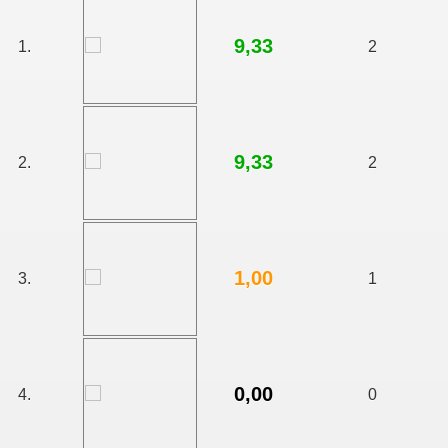
9,33
1.
2
talo
9,33
2.
2
1,00
3.
1
0,00
4.
0