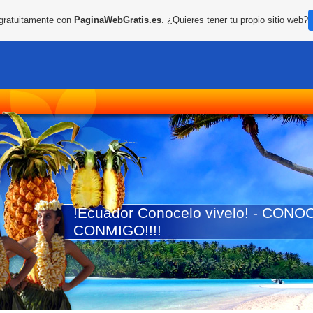
 gratuitamente con
PaginaWebGratis.es
. ¿Quieres tener tu propio sitio web?
!Ecuador Conocelo vivelo! - CO
CONMIGO!!!!