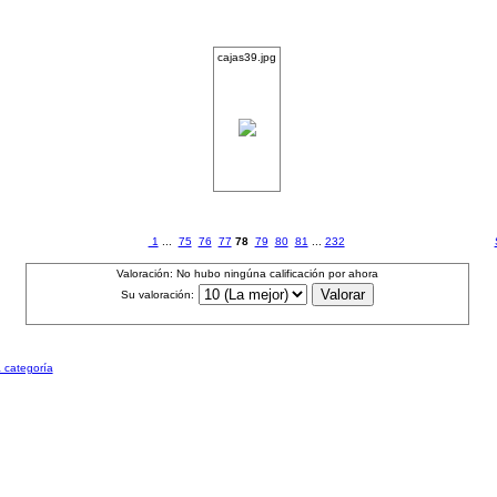
cajas39.jpg
1
...
75
76
77
78
79
80
81
...
232
Valoración: No hubo ningúna calificación por ahora
Su valoración:
a categoría