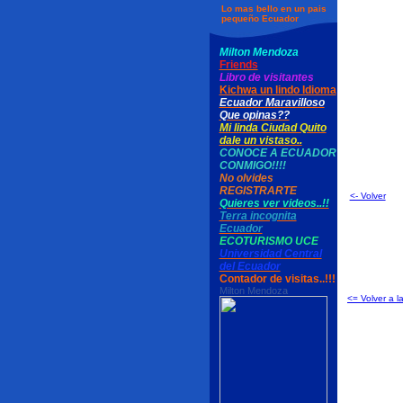
Lo mas bello en un pais
pequeño Ecuador
Milton Mendoza
Friends
Libro de visitantes
Kichwa un lindo Idioma
Ecuador Maravilloso
Que opinas??
Mi linda Ciudad Quito
dale un vistaso..
CONOCE A ECUADOR
CONMIGO!!!!
No olvides
REGISTRARTE
<- Volver
Quieres ver videos..!!
Terra incognita
Ecuador
ECOTURISMO UCE
Universidad Central
del Ecuador
Contador de visitas..!!!
Milton Mendoza
<= Volver a l