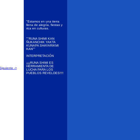
"Estamos en una tierra
llena de alegría, fiestas y
rica en culturas.
""RUNA SHIMI KAN
ÑUKANCHIK YAKTA
KUNAPA SHAYARIKMI
KAN""
INTERPRETACIÓN
¡¡¡¡RUNA SHIMI ES
HERRAMIENTA DE
Siguiente ->
LUCHA PARA LOS
PUEBLOS REVELDES!!!!