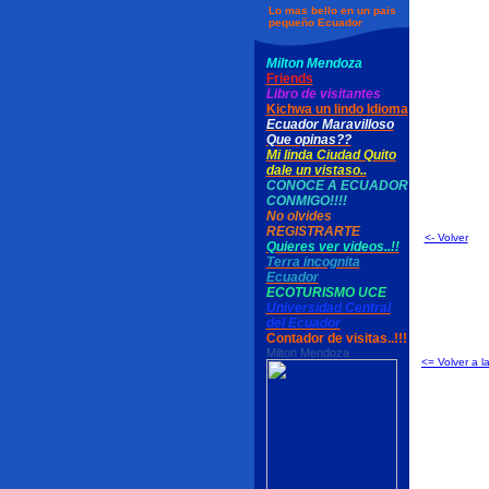
Lo mas bello en un pais
pequeño Ecuador
Milton Mendoza
Friends
Libro de visitantes
Kichwa un lindo Idioma
Ecuador Maravilloso
Que opinas??
Mi linda Ciudad Quito
dale un vistaso..
CONOCE A ECUADOR
CONMIGO!!!!
No olvides
REGISTRARTE
<- Volver
Quieres ver videos..!!
Terra incognita
Ecuador
ECOTURISMO UCE
Universidad Central
del Ecuador
Contador de visitas..!!!
Milton Mendoza
<= Volver a l