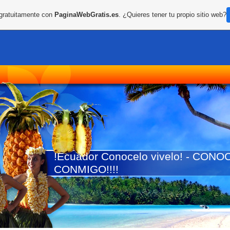
 gratuitamente con
PaginaWebGratis.es
. ¿Quieres tener tu propio sitio web?
!Ecuador Conocelo vivelo! - CO
CONMIGO!!!!