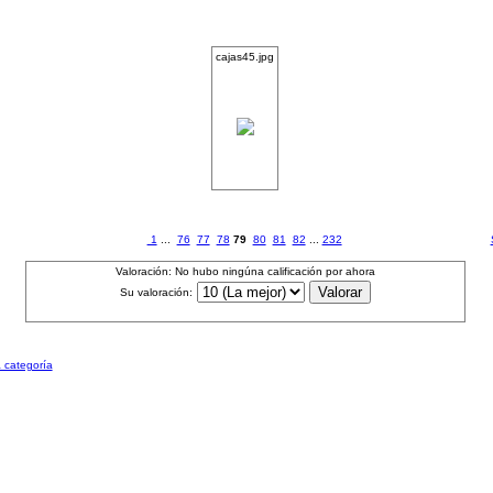
cajas45.jpg
1
...
76
77
78
79
80
81
82
...
232
Valoración: No hubo ningúna calificación por ahora
Su valoración:
a categoría