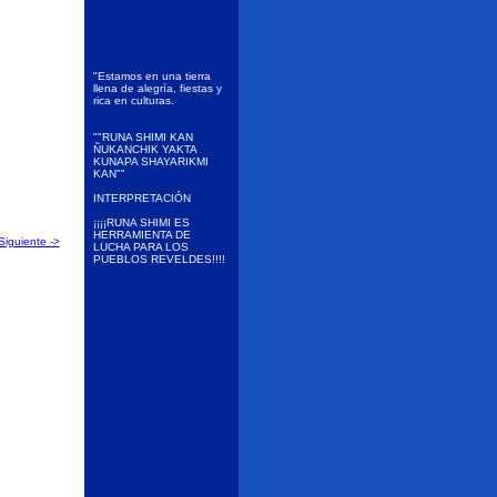
"Estamos en una tierra
llena de alegría, fiestas y
rica en culturas.
""RUNA SHIMI KAN
ÑUKANCHIK YAKTA
KUNAPA SHAYARIKMI
KAN""
INTERPRETACIÓN
¡¡¡¡RUNA SHIMI ES
HERRAMIENTA DE
Siguiente ->
LUCHA PARA LOS
PUEBLOS REVELDES!!!!