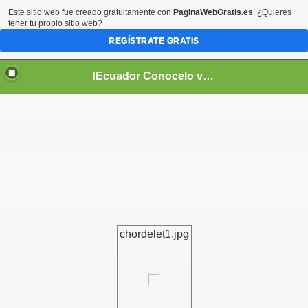
Este sitio web fue creado gratuitamente con
PaginaWebGratis.es
. ¿Quieres
tener tu propio sitio web?
REGÍSTRATE GRATIS
!Ecuador Conocelo vivelo!
??
chordelet1.jpg
aso..
!!