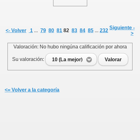
Siguiente -
<- Volver
1
...
79
80
81
82
83
84
85
...
232
>
Valoración: No hubo ningúna calificación por ahora
Su valoración:
10 (La mejor)
Valorar
<= Volver a la categoría