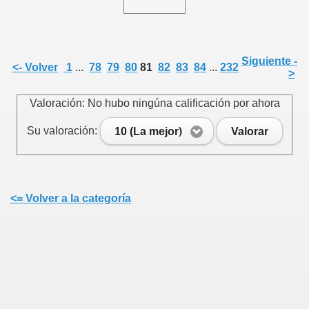
Siguiente -
<- Volver
1
...
78
79
80
81
82
83
84
...
232
>
Valoración: No hubo ningúna calificación por ahora
Su valoración:
10 (La mejor)
Valorar
<= Volver a la categoría