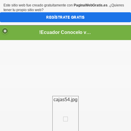
Este sitio web fue creado gratuitamente con
PaginaWebGratis.es
. ¿Quieres
tener tu propio sitio web?
REGÍSTRATE GRATIS
!Ecuador Conocelo vivelo!
??
cajas54.jpg
aso..
!!