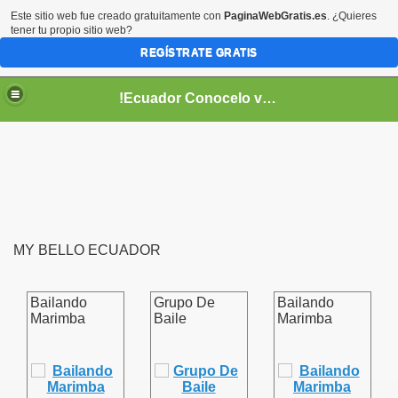
Este sitio web fue creado gratuitamente con
PaginaWebGratis.es
. ¿Quieres
tener tu propio sitio web?
REGÍSTRATE GRATIS
!Ecuador Conocelo vivelo!
MY BELLO ECUADOR
??
Bailando
Grupo De
Bailando
Marimba
Baile
Marimba
aso..
!!