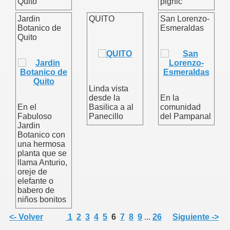
Quito
pignic
Jardin
QUITO
San Lorenzo-
Botanico de
Esmeraldas
talo
Quito
Linda vista
desde la
En la
En el
Basilica a al
comunidad
Fabuloso
Panecillo
del Pampanal
Jardin
Botanico con
una hermosa
planta que se
llama Anturio,
oreje de
elefante o
babero de
niños bonitos
<- Volver
1
2
3
4
5
6
7
8
9
...
26
Siguiente ->