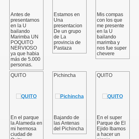
Antes de
Estamos en
Mis compas
presentarnos
Una
con los que
en la U
presentacion
me presente
bailando
De un grupo
en la U
Marimba UN
de La
bailando
POQUITO
provincia de
marimba y
NERVIOSO
Pastaza
nos fue super
ya que habia
chevere
más de 5.000
personas.
QUITO
Pichincha
QUITO
En el parque
Bajando de
En el super
la Alameda en
las Antenas
Parque de El
mi hermosa
del Pichincha
Ejido Ibamos
ciudad de
a hacer un