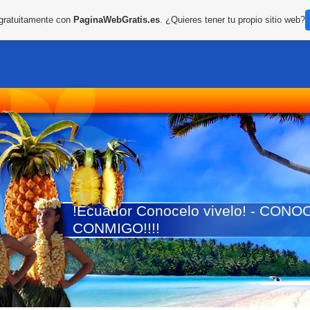
 gratuitamente con
PaginaWebGratis.es
. ¿Quieres tener tu propio sitio web?
!Ecuador Conocelo vivelo! - CO
CONMIGO!!!!