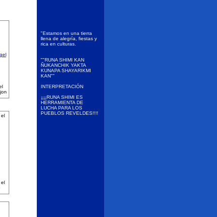
"Estamos en una tierra
llena de alegría, fiestas y
rica en culturas.
""RUNA SHIMI KAN
ÑUKANCHIK YAKTA
KUNAPA SHAYARIKMI
KAN""
el
INTERPRETACIÓN
jon
¡¡¡¡RUNA SHIMI ES
HERRAMIENTA DE
LUCHA PARA LOS
PUEBLOS REVELDES!!!!
el
el
o