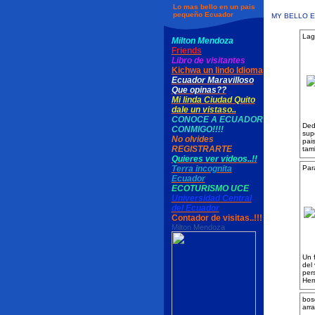
Lo mas bello en un pais
pequeño Ecuador
MY BELLO 
Lag
Milton Mendoza
Friends
Libro de visitantes
Kichwa un lindo Idioma
Ecuador Maravilloso
Que opinas??
Mi linda Ciudad Quito
dale un vistaso..
CONOCE A ECUADOR
Ded
CONMIGO!!!!
sup
No olvides
pais
REGISTRARTE
tam
Quieres ver videos..!!
Terra incognita
Par
Ecuador
ECOTURISMO UCE
Universidad Central
del Ecuador
Contador de visitas..!!!
Milton Mendoza
Un f
del
per
Her
bos
arr