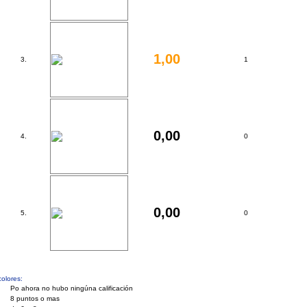
1,00
3.
1
0,00
4.
0
0,00
5.
0
olores:
Po ahora no hubo ningúna calificación
8 puntos o mas