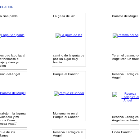
ECUADOR
o San pablo
La gruta de laz
Paramo del Angel
es otro lado igual
camino de la gruta de
Yo en el paramo d
er hermoso el
paz un lugar muy
Angel con un fraile
aje y claro yo
bonito
bien
amo del Angel
Parque el Condor
Reserva Ecologica 
Angel
railejon, la laguna
Monumento en el
 voladero y mi
Parque el Condor
Reserva Ecologica 
sona \"una
Angel super bonit
mosa vista\"
que de los
Reserva Ecologica el
Lindo Condor
allanes
Angel