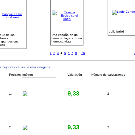
bello bello!
que de los
Una cabaña en un
allanes
hermoso lugar co una
 grandes sus
hermosa vista
oles
1
2
3
4
5
6
7
8
...
26
mejor calificadas de esta categoría:
Posición
Imágen
Valoración
Número de valoraciones
9,33
1.
2
9,33
2.
2