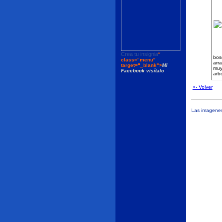
Crea tu insignia
"
bos
class="menu"
arr
target="_blank">
Mi
muy
Facebook visítalo
arb
<- Volver
Las imagenes 