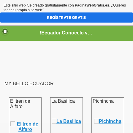
Este sitio web fue creado gratuitamente con
PaginaWebGratis.es
. ¿Quieres
tener tu propio sitio web?
REGÍSTRATE GRATIS
!Ecuador Conocelo vivelo!
MY BELLO ECUADOR
??
El tren de
La Basilica
Pichincha
Alfaro
aso..
!!