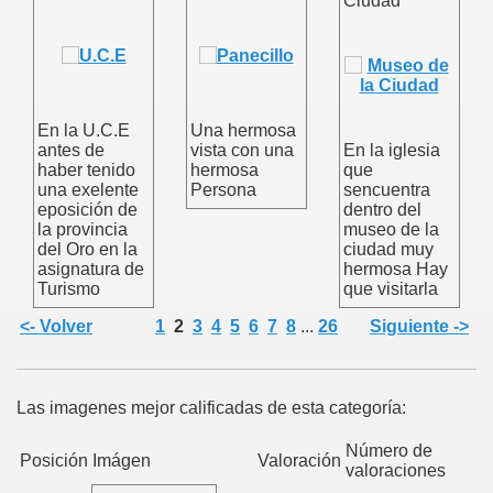
Ciudad
talo
En la U.C.E
Una hermosa
antes de
vista con una
En la iglesia
haber tenido
hermosa
que
una exelente
Persona
sencuentra
eposición de
dentro del
la provincia
museo de la
del Oro en la
ciudad muy
asignatura de
hermosa Hay
Turismo
que visitarla
<- Volver
1
2
3
4
5
6
7
8
...
26
Siguiente ->
Las imagenes mejor calificadas de esta categoría:
Número de
Posición
Imágen
Valoración
valoraciones