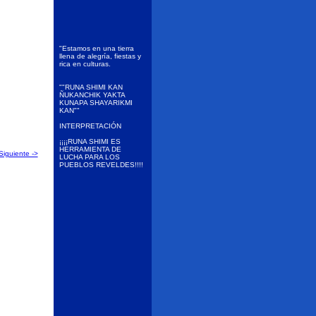
"Estamos en una tierra
llena de alegría, fiestas y
rica en culturas.
""RUNA SHIMI KAN
ÑUKANCHIK YAKTA
KUNAPA SHAYARIKMI
KAN""
INTERPRETACIÓN
¡¡¡¡RUNA SHIMI ES
HERRAMIENTA DE
Siguiente ->
LUCHA PARA LOS
PUEBLOS REVELDES!!!!