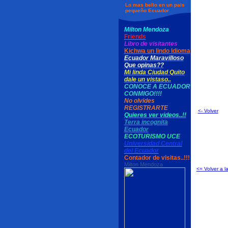
Lo mas bello en un pais
pequeño Ecuador
Milton Mendoza
Friends
Libro de visitantes
Kichwa un lindo Idioma
Ecuador Maravilloso
Que opinas??
Mi linda Ciudad Quito
dale un vistaso..
CONOCE A ECUADOR
CONMIGO!!!!
No olvides
REGISTRARTE
<- Volver
Quieres ver videos..!!
Terra incognita
Ecuador
ECOTURISMO UCE
Universidad Central
del Ecuador
Contador de visitas..!!!
Milton Mendoza
<= Volver a l