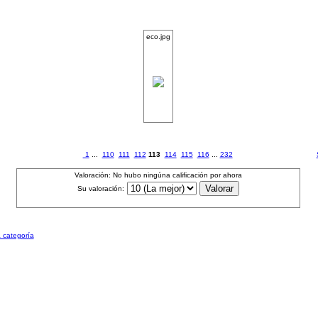
eco.jpg
1
...
110
111
112
113
114
115
116
...
232
Valoración: No hubo ningúna calificación por ahora
Su valoración:
a categoría