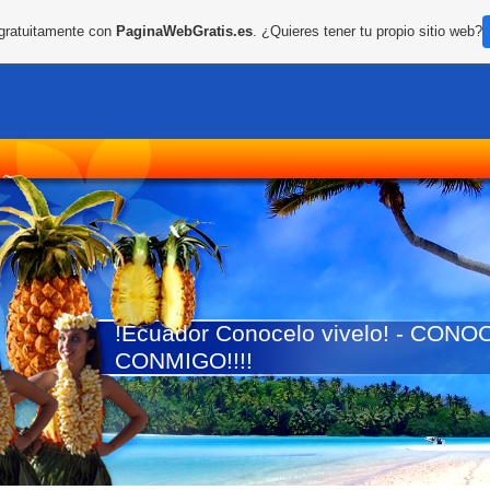
 gratuitamente con
PaginaWebGratis.es
. ¿Quieres tener tu propio sitio web?
!Ecuador Conocelo vivelo! - CO
CONMIGO!!!!