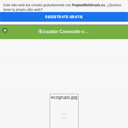
Este sitio web fue creado gratuitamente con
PaginaWebGratis.es
. ¿Quieres
tener tu propio sitio web?
REGÍSTRATE GRATIS
!Ecuador Conocelo vivelo!
??
ecogrupo.jpg
aso..
!!