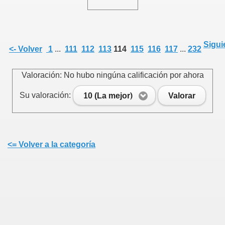
Sigui
<- Volver
1
...
111
112
113
114
115
116
117
...
232
Valoración: No hubo ningúna calificación por ahora
Su valoración:
10 (La mejor)
Valorar
<= Volver a la categoría