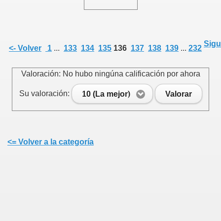
Sigu
<- Volver
1
...
133
134
135
136
137
138
139
...
232
Valoración: No hubo ningúna calificación por ahora
Su valoración:
10 (La mejor)
Valorar
<= Volver a la categoría