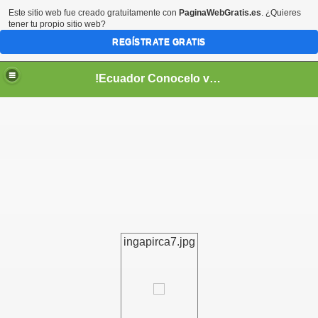
Este sitio web fue creado gratuitamente con
PaginaWebGratis.es
. ¿Quieres
tener tu propio sitio web?
REGÍSTRATE GRATIS
!Ecuador Conocelo vivelo!
??
ingapirca7.jpg
aso..
!!