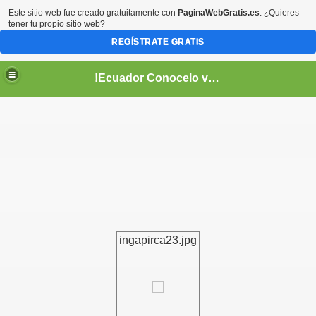
Este sitio web fue creado gratuitamente con
PaginaWebGratis.es
. ¿Quieres
tener tu propio sitio web?
REGÍSTRATE GRATIS
!Ecuador Conocelo vivelo!
??
ingapirca23.jpg
aso..
!!