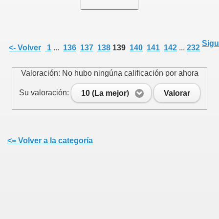
Sigu
<- Volver
1
...
136
137
138
139
140
141
142
...
232
Valoración: No hubo ningúna calificación por ahora
Su valoración:
10 (La mejor)
Valorar
<= Volver a la categoría