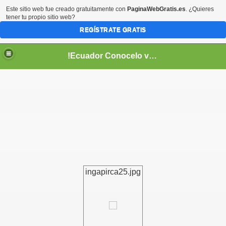
Este sitio web fue creado gratuitamente con
PaginaWebGratis.es
. ¿Quieres
tener tu propio sitio web?
REGÍSTRATE GRATIS
!Ecuador Conocelo vivelo!
??
ingapirca25.jpg
aso..
!!