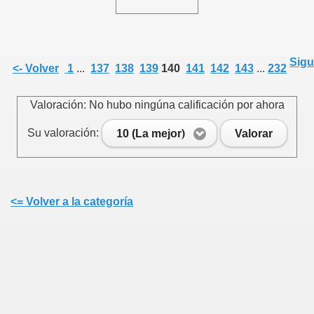
Sigu
<- Volver
1
...
137
138
139
140
141
142
143
...
232
Valoración: No hubo ningúna calificación por ahora
Su valoración:
10 (La mejor)
Valorar
<= Volver a la categoría