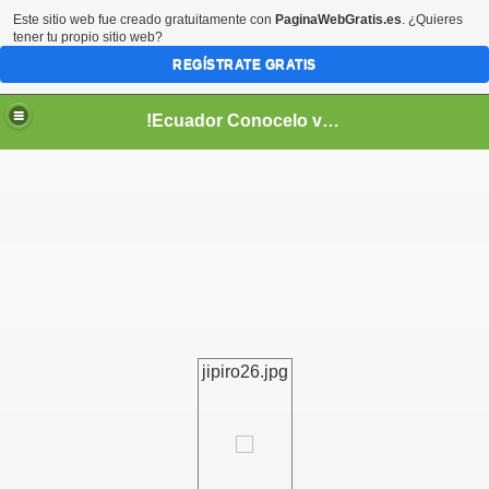
Este sitio web fue creado gratuitamente con
PaginaWebGratis.es
. ¿Quieres
tener tu propio sitio web?
REGÍSTRATE GRATIS
!Ecuador Conocelo vivelo!
??
jipiro26.jpg
aso..
!!