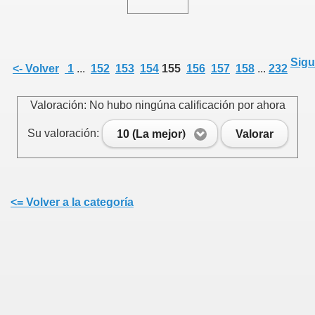
Sigu
<- Volver
1
...
152
153
154
155
156
157
158
...
232
Valoración: No hubo ningúna calificación por ahora
Su valoración:
10 (La mejor)
Valorar
<= Volver a la categoría