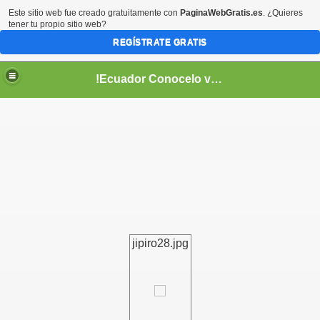
Este sitio web fue creado gratuitamente con
PaginaWebGratis.es
. ¿Quieres
tener tu propio sitio web?
REGÍSTRATE GRATIS
!Ecuador Conocelo vivelo!
??
jipiro28.jpg
aso..
!!