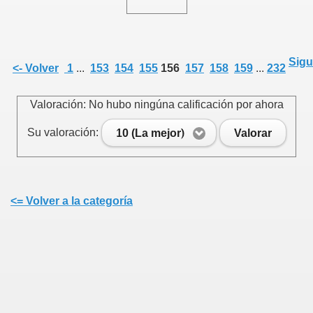
Sigu
<- Volver
1
...
153
154
155
156
157
158
159
...
232
Valoración: No hubo ningúna calificación por ahora
Su valoración:
10 (La mejor)
Valorar
<= Volver a la categoría