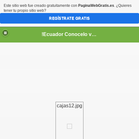
Este sitio web fue creado gratuitamente con
PaginaWebGratis.es
. ¿Quieres
tener tu propio sitio web?
REGÍSTRATE GRATIS
!Ecuador Conocelo vivelo!
??
cajas12.jpg
aso..
!!