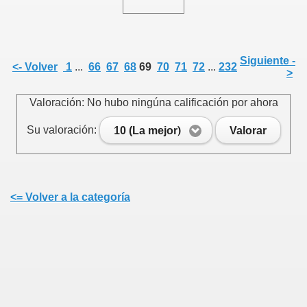
Siguiente -
<- Volver
1
...
66
67
68
69
70
71
72
...
232
>
Valoración: No hubo ningúna calificación por ahora
Su valoración:
10 (La mejor)
Valorar
<= Volver a la categoría