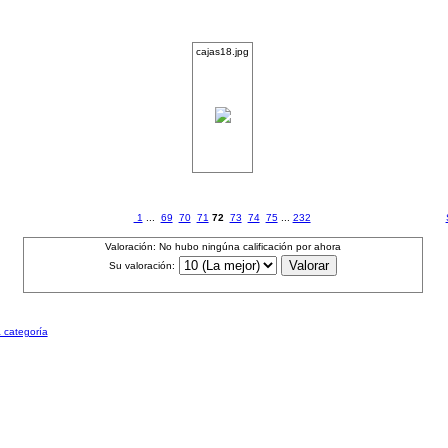
cajas18.jpg
1
...
69
70
71
72
73
74
75
...
232
Valoración: No hubo ningúna calificación por ahora
Su valoración:
a categoría