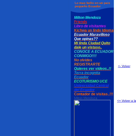
Lo mas bello en un pais
pequeño Ecuador
Milton Mendoza
Friends
Libro de visitantes
Kichwa un lindo Idioma
Ecuador Maravilloso
Que opinas??
Mi linda Ciudad Quito
dale un vistaso..
CONOCE A ECUADOR
CONMIGO!!!!
No olvides
REGISTRARTE
<- Volver
Quieres ver videos..!!
Terra incognita
Ecuador
ECOTURISMO UCE
Universidad Central
del Ecuador
Contador de visitas..!!!
Milton Mendoza
<= Volver a l