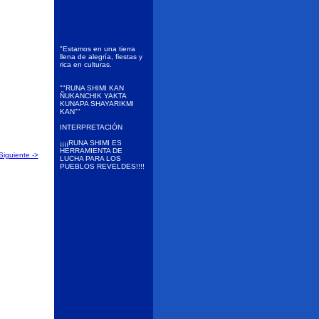
"Estamos en una tierra
llena de alegría, fiestas y
rica en culturas.
""RUNA SHIMI KAN
ÑUKANCHIK YAKTA
KUNAPA SHAYARIKMI
KAN""
INTERPRETACIÓN
¡¡¡¡RUNA SHIMI ES
HERRAMIENTA DE
Siguiente ->
LUCHA PARA LOS
PUEBLOS REVELDES!!!!