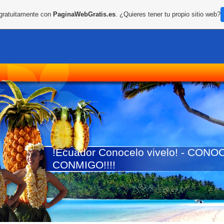
 gratuitamente con
PaginaWebGratis.es
. ¿Quieres tener tu propio sitio web?
!Ecuador Conocelo vivelo! - CO
CONMIGO!!!!