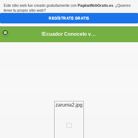
Este sitio web fue creado gratuitamente con
PaginaWebGratis.es
. ¿Quieres
tener tu propio sitio web?
REGÍSTRATE GRATIS
!Ecuador Conocelo vivelo!
??
zaruma2.jpg
aso..
!!