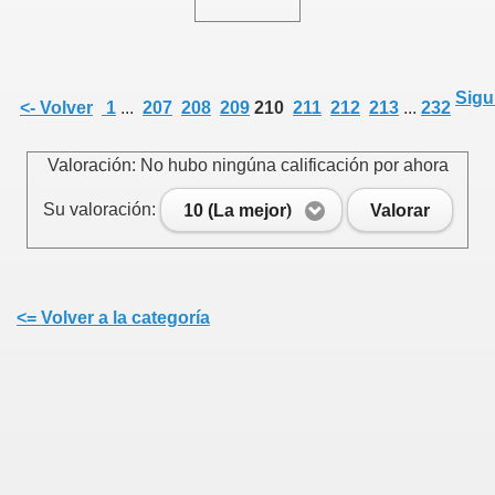
Sigu
<- Volver
1
...
207
208
209
210
211
212
213
...
232
Valoración: No hubo ningúna calificación por ahora
Su valoración:
10 (La mejor)
Valorar
<= Volver a la categoría