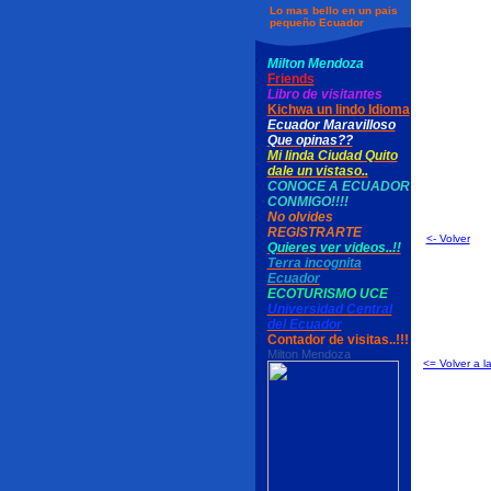
Lo mas bello en un pais
pequeño Ecuador
Milton Mendoza
Friends
Libro de visitantes
Kichwa un lindo Idioma
Ecuador Maravilloso
Que opinas??
Mi linda Ciudad Quito
dale un vistaso..
CONOCE A ECUADOR
CONMIGO!!!!
No olvides
REGISTRARTE
<- Volver
Quieres ver videos..!!
Terra incognita
Ecuador
ECOTURISMO UCE
Universidad Central
del Ecuador
Contador de visitas..!!!
Milton Mendoza
<= Volver a l