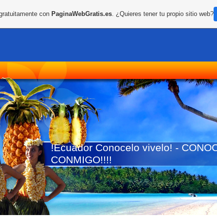
 gratuitamente con
PaginaWebGratis.es
. ¿Quieres tener tu propio sitio web?
!Ecuador Conocelo vivelo! - CO
CONMIGO!!!!