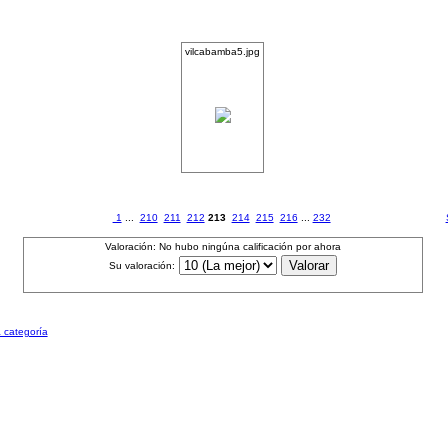
vilcabamba5.jpg
1
...
210
211
212
213
214
215
216
...
232
Valoración: No hubo ningúna calificación por ahora
Su valoración:
a categoría