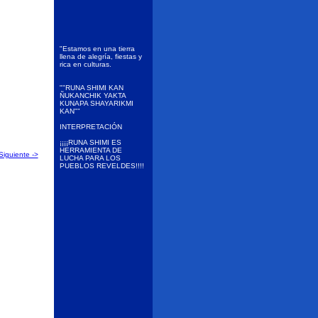
"Estamos en una tierra
llena de alegría, fiestas y
rica en culturas.
""RUNA SHIMI KAN
ÑUKANCHIK YAKTA
KUNAPA SHAYARIKMI
KAN""
INTERPRETACIÓN
¡¡¡¡RUNA SHIMI ES
HERRAMIENTA DE
Siguiente ->
LUCHA PARA LOS
PUEBLOS REVELDES!!!!