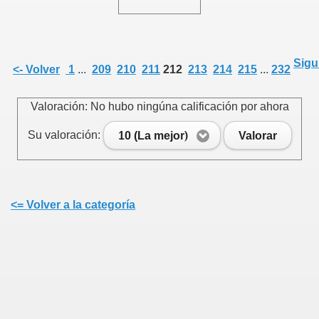
Sigu
<- Volver
1
...
209
210
211
212
213
214
215
...
232
Valoración: No hubo ningúna calificación por ahora
Su valoración:
10 (La mejor)
Valorar
<= Volver a la categoría